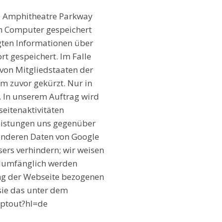
00 Amphitheatre Parkway
em Computer gespeichert
gten Informationen über
t gespeichert. Im Falle
 von Mitgliedstaaten der
 zuvor gekürzt. Nur in
. In unserem Auftrag wird
eitenaktivitäten
eistungen uns gegenüber
 anderen Daten von Google
ers verhindern; wir weisen
ollumfänglich werden
ung der Webseite bezogenen
 sie das unter dem
optout?hl=de