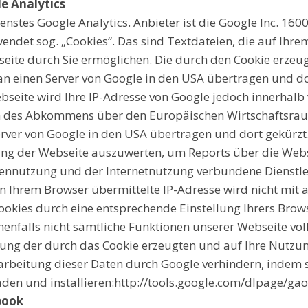
e Analytics
nstes Google Analytics. Anbieter ist die Google Inc. 16
endet sog. „Cookies“. Das sind Textdateien, die auf Ihr
eite durch Sie ermöglichen. Die durch den Cookie erzeu
an einen Server von Google in den USA übertragen und dor
bseite wird Ihre IP-Adresse von Google jedoch innerhalb
n des Abkommens über den Europäischen Wirtschaftsraum
erver von Google in den USA übertragen und dort gekürzt
ng der Webseite auszuwerten, um Reports über die Webs
ennutzung und der Internetnutzung verbundene Dienstl
n Ihrem Browser übermittelte IP-Adresse wird nicht mit
kies durch eine entsprechende Einstellung Ihrers Brows
enenfalls nicht sämtliche Funktionen unserer Webseite v
sung der durch das Cookie erzeugten und auf Ihre Nutz
erarbeitung dieser Daten durch Google verhindern, indem
aden und installieren:http://tools.google.com/dlpage/ga
book